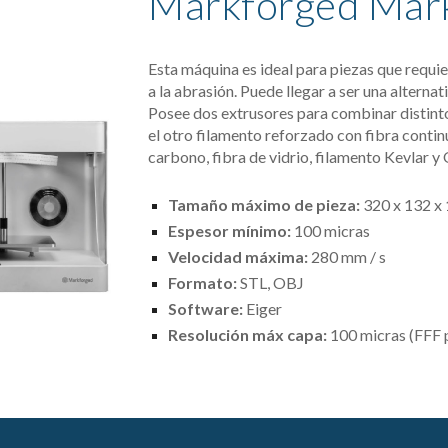
Markforged Mar
Esta máquina es ideal para piezas que requier
a la abrasión. Puede llegar a ser una alternat
Posee dos extrusores para combinar distintos
el otro filamento reforzado con fibra continua
carbono, fibra de vidrio, filamento Kevlar y
Tamaño máximo de pieza: 
320 x 132 x
Espesor mínimo: 
100 micras
Velocidad máxima:
 280 mm / s
Formato:
 STL, OBJ
Software:
 Eiger
Resolución máx capa:
 100 micras (FFF 