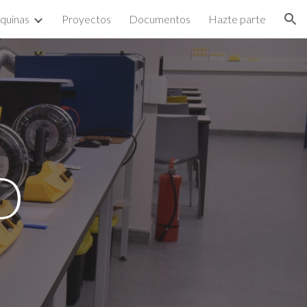
quinas
Proyectos
Documentos
Hazte parte
ion
D