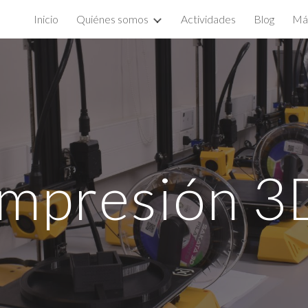
Inicio
Quiénes somos
Actividades
Blog
Má
ip to main content
Skip to navigat
Impresión 3