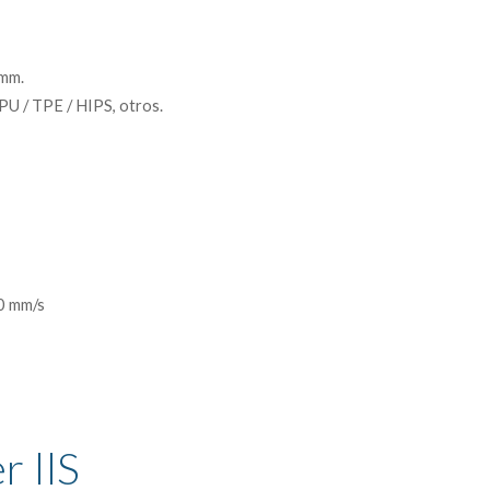
 mm.
TPU / TPE / HIPS, otros.
0 mm/s
r 
llS