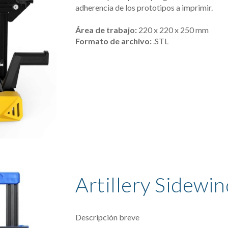
adherencia de los prototipos a imprimir.  
Área de trabajo:
 220 
x 
220 
x 
250 
mm
Formato de archivo:
 .
STL
Artillery Sidewin
Descripción breve