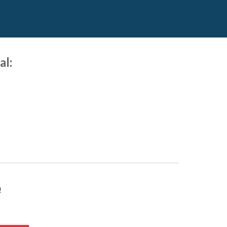
al:
!