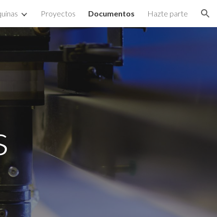
uinas
Proyectos
Documentos
Hazte parte
ion
s