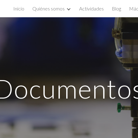
Inicio
Quiénes somos
Actividades
Blog
Máq
ip to main content
Skip to navigat
Documento